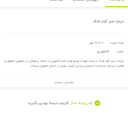
درباره
سبز آوند فدک
۱ تا ۱۰ نفر
تعداد نفرات:
کشاورزی
صنعت:
شرکت سبز آوند فدک در زمینه تهیه و توزیع نهاده های کشاورزی با سابقه ی طولانی در اصفهان مشغول به
فعالیت میباشد. و نماینده انحصاری چندین کمپانی معتبر در استان اصفهان میباشد.
نمایش بیشتر
رزومه ساز
با
کاربوم نتیجه بهتری بگیرید