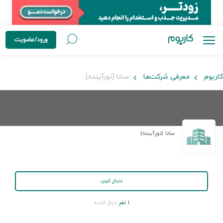
ورود/عضویت
کاربوم
معرفی شرکت‌ها
سانا (نورآینده)
سانا (نورآینده)
دنبال کردن
۱ نفر
دنبال کننده