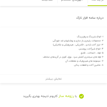
درباره
سامه افزار تازک
۱- انواع بلبرینگ و رولربرینگ
۲- محصولات پلیمری باز سازی و پوششهای ضد خوردگی
۳- ابزار آلات (بادی ، الکتریکی ، هیدرولیکی و مکانیکی)
۴- انواع شیرآلات پروسس
۵- لوله ، اتصالات ، فلنج
۶- لوله های سیلندری کشش سرد ، ورق، کویل در گریدهای مختلف
۷- مجموعه های هیدرولیک و متعلقات آن
۸- ماشین آلات و قطعات یدکی
نمایش بیشتر
رزومه ساز
با
کاربوم نتیجه بهتری بگیرید