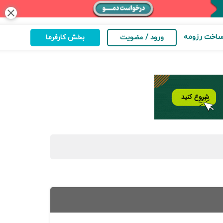
close
اخت رزومه
ورود / عضویت
بخش کارفرما