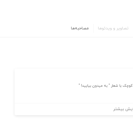
تصاویر و ویدئوها
مصاحبه‌ها
چک با شعار " به میدون بیایید! "
یش بیشتر