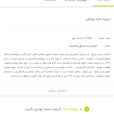
درباره
سازه پردازان
۲۵۰ تا ۱,۰۰۰ نفر
تعداد نفرات:
خودرو و صنایع وابسته
صنعت:
شرکت سازه پردازان در راستای اعتلای هر چه بیشتر صنعت کشور و ایفای نقش تاثیر گذار بر توسعه و ارتقاء
سطح تولیدات با کیفیت داخلی و ارائه خدمات، با بهره مندی از نیروهای متخصص و مدیران مجرب از سال
۱۳۷۱ پا به عرصه صنعت کشور گذاشته و توانسته است گام های موثر و مثبتی را در حوزه های تولید و فروش
قطعات خودرو ، کالاهای الکترونیکی ، خدمات مهندسی و تخصصی برداشته و به یکی از شرکت مهم صنعتی
کشور تبدیل شود. این شرکت تلاش نموده است با ایجاد فضای کسب و کار مناسب و کارآفرینی در راستای
ایفای مسئولیت اجتماعی خود بیش از ۱۰۰۰ نفر از جوانان و نیروی کار مولد کشور را مشغول به کار نماید.
نمایش بیشتر
رزومه ساز
با
کاربوم نتیجه بهتری بگیرید