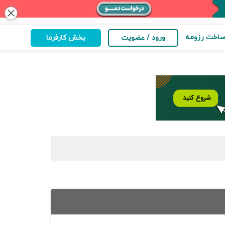
close
اخت رزومه
ورود / عضویت
بخش کارفرما