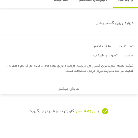
درباره
زرین گستر رامان
۱۰ تا ۵۰ نفر
تعداد نفرات:
تجارت و بازرگانی
صنعت:
شرکت توسعه تجارت زرین گستر رامان در زمینه واردات و توزیع نهاده های دامی و خوراک دام و طیور و ....
فعالیت می کند و نیازمند نیروی فروش محصولات هست.
نمایش بیشتر
رزومه ساز
با
کاربوم نتیجه بهتری بگیرید