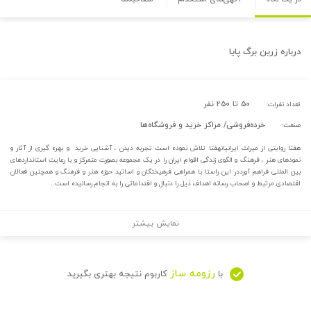
درباره
زرین برگ پایا
۵۰ تا ۲۵۰ نفر
تعداد نفرات:
خرده‌فروشی/ مراکز خرید و فروشگاه‌ها
صنعت:
هفتا روایتی از میراث ایرانیانهفتا تلاش نموده است تجربه دیدن ، آشنایی خرید و بهره گیری از آثار و
نمودهای هنر ، فرهنگ و الگوی زندگی اقوام ایران را در یک مجموعه بصورت متمرکز و با رعایت استانداردهای
بین المللی فراهم آورددر این راستا با همراهی فرهیختگان و اساتید حوزه هنر و فرهنگ و همچنین فعالان
اقتصادی مرتبط و اصحاب رسانه اهداف ذیل را دنبال و اقتداماتی را به انجام رسانیده است..
نمایش بیشتر
رزومه ساز
با
کاربوم نتیجه بهتری بگیرید