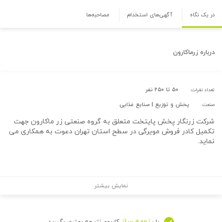
در یک نگاه
آگهی‌های استخدام
مصاحبه‌ها
درباره
زرماکارون
۵۰ تا ۲۵۰ نفر
تعداد نفرات:
پخش و توزیع | صنایع غذایی
صنعت:
شرکت زرنگار پخش پایتخت متعلق به گروه صنعتی زر ماکارون جهت
تکمیل کادر فروش مویرگی در سطح استان تهران دعوت به همکاری می
نماید.
نمایش بیشتر
رزومه ساز
با
کاربوم نتیجه بهتری بگیرید