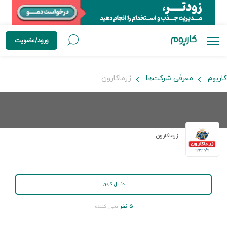
ورود/عضویت
کاربوم
معرفی شرکت‌ها
زرماکارون
زرماکارون
دنبال کردن
۵ نفر
دنبال کننده