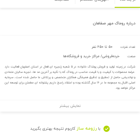
درباره
روماک مهر صفاهان
۵۰ تا ۲۵۰ نفر
تعداد نفرات:
خرده‌فروشی/ مراکز خرید و فروشگاه‌ها
صنعت:
شرکت در زمینه تولید و فروش پوشاک خانواده در ۵ شعبه زنجیره ای فعال در استان اصفهان فعالیت دارد
.عرضه محصولات با کیفیت و با قیمت مناسب در روماک که با تکیه بر آخرین مد ها، تجربه سالیان متمادی
و نواندیشی حاصل از تحقیق و تدقیق همیشگی همکاران متخصص و پرتلاش ما حاصل شده است، سرمایه
اصلی اقبال به مجموعه ما در ۱۶ سال گذشته بوده و اعتقاد راسخ داریم پشتوانه ای مطمئن برای توسعه این
مراکز خواهد بود.
نمایش بیشتر
رزومه ساز
با
کاربوم نتیجه بهتری بگیرید