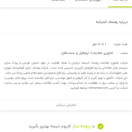
درباره
رهنماد اندیشه
۱ تا ۱۰ نفر
تعداد نفرات:
فناوری اطلاعات/ نرم‌افزار و سخت‌افزار
صنعت:
شرکت فناوری اطلاعات رهنماد اندیشه ایرانیان با هدف فعالیت در حوزه تحلیل، طراحی و پیاده سازی
سیستم های اطلاعاتی و نرم افزارهای کاربردی تاسیس شده است. شرکت رهنماد دارای گواهینامه شورای
عالی انفورماتیک با رتبه دو در زمینه تولید و پشتیبانی نرم افزار و همچنین عضو نظام صنفی رایانه می باشد.
این شرکت تاکنون با بهره گیری از کار گروهی و اصول مهندسی نرم افزار توانسته است پروژه های مهمی را
به ویژه در صنعت برق با موفقیت به انجام برساند. جهت کسب اطلاعات بیشتر می توانید به وب سایت
شرکت به آدرس rahnamad.com مراجعه فرمایید.
نمایش بیشتر
رزومه ساز
با
کاربوم نتیجه بهتری بگیرید