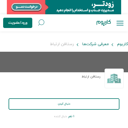
ورود/عضویت
کاربوم
معرفی شرکت‌ها
رستافن ارتباط
رستافن ارتباط
دنبال کردن
۱ نفر
دنبال کننده