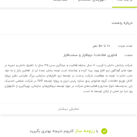
درباره
ردمنت
۱۰ تا ۵۰ نفر
تعداد نفرات:
فناوری اطلاعات/ نرم‌افزار و سخت‌افزار
صنعت:
شرکت رایانش دانش با قریب ۱۰ سال سابقه فعالیت و میانگین سنی ۳۵ سال؛ با تلفیق دانش و تجربه در
حوزه های گوناگون نرم افزار ورود پیدا کرده و توانسته است توجه بخش عمده ای از فعالین بازار را به خود
جلب نماید.با توجه به موفقیت شرکت ردمنت در توسعه نرم افزارهای سازمانی بزرگ مقیاس نظیر پروژه
کانال توزیع اطلاعات گروه هتلهای پنج ستاره پارس ایران و پروژه توسعه SAP در شرکت صنعتی لاستیک
بارز، به واسطه تنوع صنایع و فعالیت‌های شرکت در حوزه توسعه نرم‌افزارهای سازمانی، بهره‌گیری از تکنولوژی
روز دنیا جز اصلی از ارکان توسعه ما است.
نمایش بیشتر
رزومه ساز
با
کاربوم نتیجه بهتری بگیرید