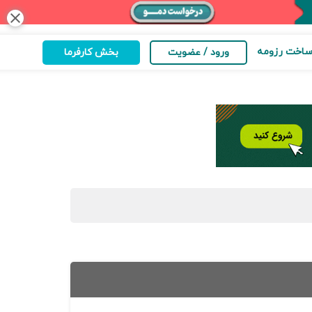
close
اخت رزومه
ورود / عضویت
بخش کارفرما