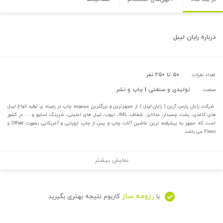
درباره
رایان لیبل
۵۰ تا ۲۵۰ نفر
تعداد نفرات:
تولیدی و صنعتی | چاپ و نشر
صنعت:
شرکت رایان پارس آرین ( رایان لیبل ) از مجهزترین و بزرگترین مجموعه چاپ در زمینه ی تولید انواع لیبل
های کاغذی، پشت چسبدار، متالایز، شفاف، IML، تیوب، لیبل های امنیتی، شرینگ اسلیو و … در کشور
است که مجهز به پیشرفته ترین ماشین آلات چاپ و پس از چاپ اروپایی و آمریکایی بصورت Offset و
Flexo می باشد.
نمایش بیشتر
رزومه ساز
با
کاربوم نتیجه بهتری بگیرید