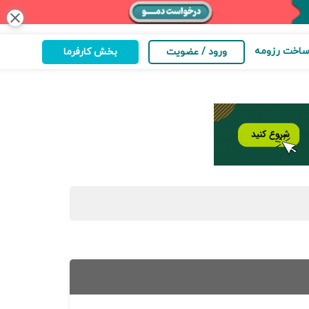
close
اخت رزومه
ورود / عضویت
بخش کارفرما