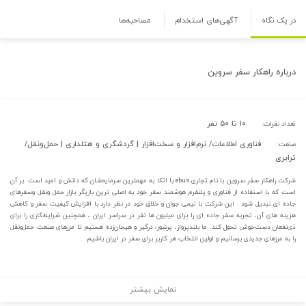
در یک نگاه
آگهی‌های استخدام
مصاحبه‌ها
درباره
راهکار سفر سروین
۱۰ تا ۵۰ نفر
تعداد نفرات:
فناوری اطلاعات/ نرم‌افزار و سخت‌افزار | گردشگری و هتلداری | حمل‌و‌نقل/
صنعت:
ترابری
شرکت راهکار سفر سروین با نام تجاری ebus با اتکا به مهمترین سرمایه‌شان که دانش و امید است .بر آن
است که با استفاده از فناوری و پلتفرم هوشمند سفر خود به اصلی ترین بازیگر بازار حمل ونقل وسفرهای
جاده ای تبدیل شود . این شرکت با تیمی جوان و خلاق خود در نظر دارد با افزایش کیفیت سفر و کاهش
هزینه های آن، تجربه سفر جاده ای را برای میلیون ها نفر در سراسر ایران ، همچنین شرایط‌کاری را برای
ذی‌نفعان دست‌خوش تحول کند. ما بلندپرواز، پرشور، درگیر و هیجان‌زده هستیم تا مرزهای صنعت حمل‌ونقل
را به مرزهای جدیدی برسانیم و اولین انتخاب هر کاربر برای سفر در ایران باشیم.
نمایش بیشتر