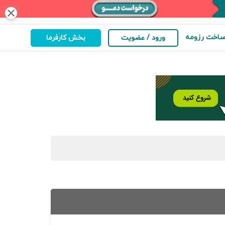
close
اخت رزومه
ورود / عضویت
بخش کارفرما