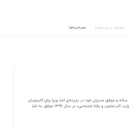
تصاویر و ویدئوها
مصاحبه‌ها
موسسه‌ رانیکا ملل پاسارگاد با بهره‌گیری از تجربیات ۱۶ ساله‌ و موفق مدیران خود در زمینه‌ی اخذ ویزا برای کارجویان
کشور استرالیا، پس از پیمودن مراحل متعدد اداری در وزارت کار،تعاون و رفاه اجتماعی، در سال ۱۳۹۶ موفق به اخذ