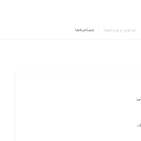
تصاویر و ویدئوها
مصاحبه‌ها
تی
شک