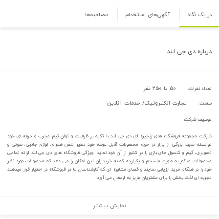
در یک نگاه
آگهی‌های استخدام
مصاحبه‌ها
درباره
دی جی لند
۵۰ تا ۲۵۰ نفر
تعداد نفرات:
تجارت الکترونیک/ خدمات آنلاین
صنعت:
توصیف شرکت
شرکت مجموعه فروشگاه های زنجیره ای دی جی لند با تکیه بر ظرفیت و توان تیم مجرب و حرفه ای خود
توانسته سهم بزرگی از بازار در حوزه محصولات قابل عرضه خود نظیر تلفن همراه، لوازم جانبی، صوتی و
تصویری، گیم و کنسول های بازی را در کشور از آن خود نماید. ویژگی فروشگاه های دی جی لند ارائه تمامی
محصولات مذکور به صورت منسجم و یکپارچه که به خریداران این امکان را می دهد که محصولات مورد نظر
خود را در هنگام خرید ارزیابی نمایند و فضای مشاوره ای که کارشناسان ما در فروشگاه در اختیار قرار میدهند
تجربه ای لذت بخش را برای مشتریان عزیز به ارمغان می آورد.
نمایش بیشتر