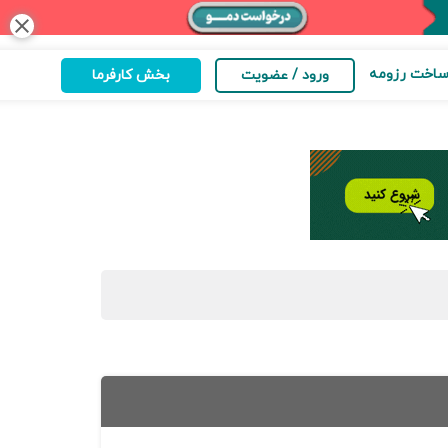
close
اخت رزومه
ورود / عضویت
بخش کارفرما