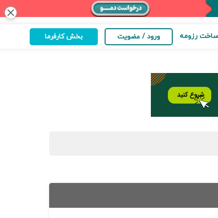
close
اخت رزومه
ورود / عضویت
بخش کارفرما