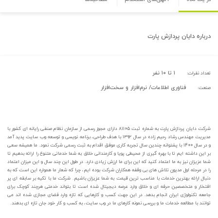
درباره
دایان پردازش پارت
۱ تا ۱۰ نفر
تعداد نفرات:
فناوری اطلاعات/ نرم‌افزار و سخت‌افزار
صنعت:
شرکت دایان پردازش پارت به شماره ثبت ۸۱۱۰۵ دارای مجوز رسمی از سازمان نظام صنفی رایانه ای کشور با
مدیریت مهندس رشاد رحیم زاده در سال ۱۳۹۲ با هدف طراحی، برنامه نویسی و توسعه وب سایت پدید آمد
و در سال ۱۴۰۰ با پشتوانه چندین سال تجربه کاری موفق اقدام به ثبت رسمی شرکت نمود. ما همیشه سعی
بر این داشته ایم تا با بهره گیری از محیطی پویا و کارمندانی خلاق به شما خدماتی متنوع را ارائه بدهیم تا
شما عزیزان نیز به ما اعتماد کنید که این برای ما ارزش زیادی دارد. در طول این چند سال و این میزان اعتماد
را در مرحله اول مدیون تلاش های بی وقفه همکاران شرکت بوده ایم، چرا که شعار ما همواره این است که به
دنبال ارائه بهترین خدمات با مناسب ترین قیمت به شما عزیزان باشیم. شرکت ما با تکیه بر سابقه ای پر
افتخار و متخصصین حرفه ای و خلاق وارد عرصه دیجیتال شده است تا بتواند خدمتی هرچند کوچک برای
جامعه تکنولوژی ایران انجام بدهد. در این جهت کسب و کارهایی که تازه وارد فضای مجازی شده اند می
توانند با مطالعه خدمات ما و بررسی نمونه کارهای ما در وب سایت، به کسب و کار خود جان تازه ای بدهند.