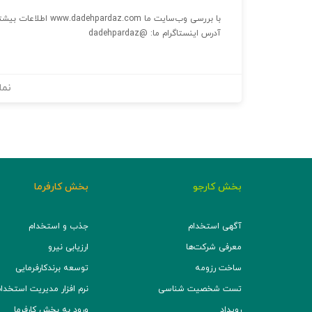
با بررسی وب‌سایت ما www.dadehpardaz.com اطلاعات بیشتری خواهید یافت.
آدرس اینستاگرام ما: @dadehpardaz
نما
بخش کارجو
بخش کارفرما
آگهی استخدام
جذب و استخدام
معرفی شرکت‌ها
ارزیابی نیرو
ساخت رزومه
توسعه برند‌کارفرمایی
تست شخصیت شناسی
نرم افزار مدیریت استخدام (TS
رویداد
ورود به بخش کارفرما