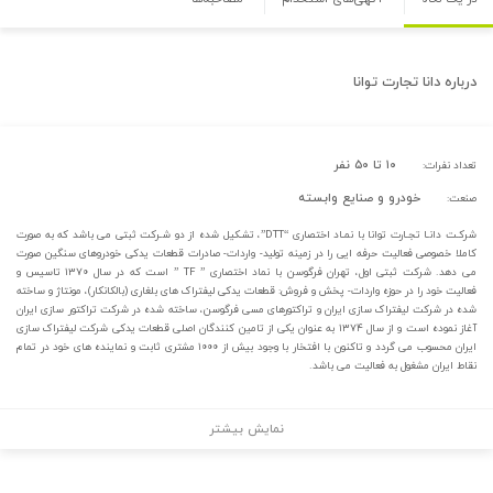
درباره
دانا تجارت توانا
۱۰ تا ۵۰ نفر
تعداد نفرات:
خودرو و صنایع وابسته
صنعت:
شرکـت دانـا تجـارت توانا با نمـاد اختصاری “DTT”، تشـکیل شده از دو شـرکت ثبتی می باشد که به صورت
کاملا خصوصی فعالیت حرفه ایی را در زمینه تولید- واردات- صادرات قطعات یدکی خودروهای سنگین صورت
می دهد. شرکت ثبتی اول، تهران فرگوسن با نماد اختصاری ” TF ” است که در سال ۱۳۷۰ تاسیس و
فعالیت خود را در حوزه واردات- پخش و فروش: قطعات یدکی لیفتراک های بلغاری (بالکانکار)، مونتاژ و ساخته
شده در شرکت لیفتراک سازی ایران و تراکتورهای مسی فرگوسن، ساخته شده در شرکت تراکتور سازی ایران
آغاز نموده است و از سال ۱۳۷۴ به عنوان یکی از تامین کنندگان اصلی قطعات یدکی شرکت لیفتراک سازی
ایران محسوب می گردد و تاکنون با افتخار با وجود بیش از ۱۰۰۰ مشتری ثابت و نماینده های خود در تمام
نقاط ایران مشغول به فعالیت می باشد.
نمایش بیشتر