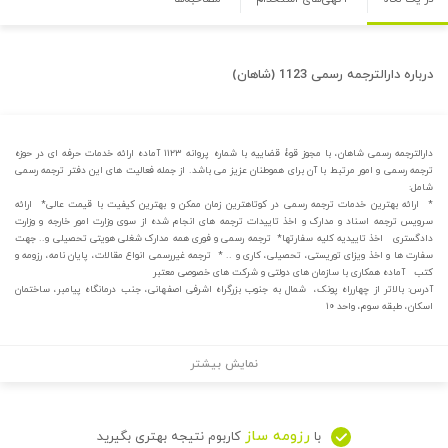
درباره
دارالترجمه رسمی 1123 (شاهان)
دارالترجمه رسمی شاهان، با مجوز قوۀ قضاییه با شماره پروانه ۱۱۲۳ آماده ارائه خدمات حرفه ای در حوزه
ترجمه رسمی و امور مرتبط با آن برای هموطنان عزیز می باشد. از جمله فعالیت های این دفتر ترجمه رسمی
شامل:
* ارائه بهترین خدمات ترجمه رسمی در کوتاهترین زمان ممکن و بهترین کیفیت با قیمت عالی* ارائه
سرویس ترجمه اسناد و مدارک و اخذ تاییدات ترجمه های انجام شده از سوی وزارت امور خارجه و وزارت
دادگستری اخذ تاییدیه کلیه سفارتها* ترجمه رسمی و فوری همه مدارک شغلی هویتی تحصیلی و.. جهت
سفارت ها و اخذ ویزای توریستی، تحصیلی، کاری و .. * ترجمه غیررسمی انواع مقالات، پایان نامه، رزومه و
کتب آماده همکاری با سازمان های دولتی و شرکت های خصوصی معتبر
آدرس: بالاتر از چهارراه پونک، شمال به جنوب بزرگراه اشرفی اصفهانی، جنب درمانگاه پیامبر، ساختمان
اسکان، طبقه سوم، واحد ۱۰
نمایش بیشتر
رزومه ساز
با
کاربوم نتیجه بهتری بگیرید