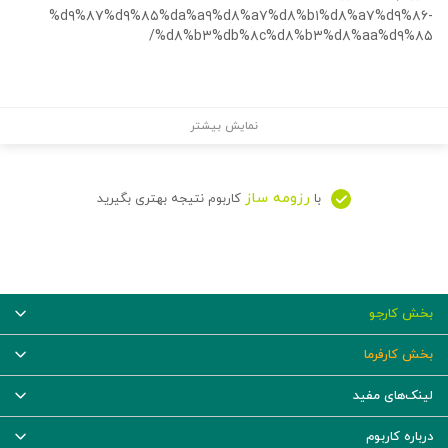
%d۹%۸۷%d۹%۸۵%da%a۹%d۸%a۷%d۸%b۱%d۸%a۷%d۹%۸۶-
%d۸%b۳%db%۸c%d۸%b۳%d۸%aa%d۹%۸۵/
نمایش بیشتر
رزومه ساز
با
کاربوم نتیجه بهتری بگیرید
بخش کارجو
بخش کارفرما
لینک‌های مفید
درباره کاربوم