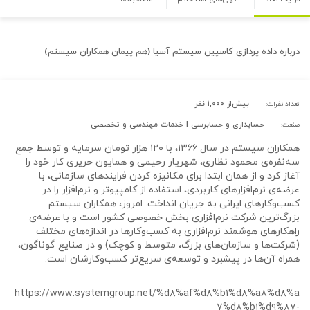
درباره
داده پردازی کاسپین سیستم آسیا (هم پیمان همکاران سیستم)
بیش‌از ۱,۰۰۰ نفر
تعداد نفرات:
حسابداری و حسابرسی | خدمات مهندسی و تخصصی
صنعت:
همکاران سیستم در سال ۱۳۶۶، با ۱۲۰ هزار تومان سرمایه و توسط جمع
سه‌نفره‌ی محمود نظاری، شهریار رحیمی و همایون حریری کار خود را
آغاز کرد و از همان ابتدا برای مکانیزه کردن فرایندهای سازمانی، با
عرضه‌ی نرم‌افزارهای کاربردی، استفاده از کامپیوتر و نرم‌افزار را در
کسب‌وکارهای ایرانی به جریان انداخت. امروز، همکاران سیستم
بزرگ‌ترین شرکت نرم‌افزاری بخش خصوصی کشور است و با عرضه‌ی
راهکارهای هوشمند نرم‌افزاری به کسب‌وکارها در اندازه‌های مختلف
(شرکت‌ها و سازمان‌های بزرگ، متوسط و کوچک) و در صنایع گوناگون،
همراه آن‌ها در پیشبرد و توسعه‌ی سریع‌تر کسب‌وکارشان است.
https://www.systemgroup.net/%d۸%af%d۸%b۱%d۸%a۸%d۸%a
۷%d۸%b۱%d۹%۸۷-