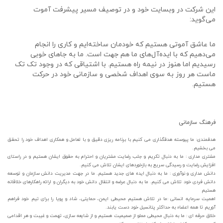
این شرکت در وبسایت خود و در توصیف مسیر پیشرفت آموت
می‌گوید:
ما عاشق آموتی هستیم که خودمان ساخته‌ایم و کاری را انجام
می‌دهیم که با ایده‌آل‌های ما هم جهت است. ما به جاهای خوبی
رسیدیم اما هنوز در نیمه راه هستیم. با اشتیاقی که در وجود تک تک
ماست هر روز به سوی اهداف شخصی و سازمانی خود در حرکت
هستیم.
فرهنگ سازمانی
هدفمندی: ما پیوسته هدفگذاری می کنیم با برنامه ریزی دقیق و با تعامل و همکاری اهداف خود را تحقق
می بخشیم.
مشتری مداری : ما به دنبال تکریم و جلب رضایت مشتریان و احترام به حقوق ایشان هستیم و در راستای
افزایش رضایت و رسیدگی سریع به بازخوردهای ایشان تلاش می کنیم.
دانش مداری و نوآوری : ما به دنبال ایده های جدید هستیم. ما در جهت مدیریت دانش سازمان و توسعه
دانش فردی خود تلاش می کنیم. ما به دنبال عرضه و انتقال دانش خود به دیگران و ارائه راهکارهای خلاقانه
هستیم
اهمیت سرمایه انسانی :ما در تلاش هستیم محیطی ایمن، حمایتی، شاد و پویا را برای تیم خود فراهم
آوریم تا همه اعضاء به حداکثر پتانسیل خود دست یابند.
خلاق حرفه ای : ما به دنبال محیطی مملو از صمیمیت هستیم و از شایعه سازی، تهمت و غیبت و هر اقدامی