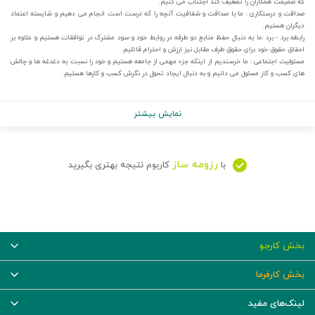
که صمیمت همکاران را تضعیف کند اجتناب می کنیم.
صداقت و درستکاری : ما با صداقت و شفافیت آنچه را که درست است انجام می دهیم و شایسته اعتماد
دیگران هستیم.
رابطه برد - برد :ما به دنبال حفظ منابع دو طرفه در روابط خود و سود مشترک در توافقات هستیم و علاوه بر
احقاق حقوق خود برای حقوق طرف مقابل نیز ارزش و احترام قائلیم.
مسئولیت اجتماعی : ما خرسندیم از اینکه جزء مهمی از جامعه هستیم و خود را نسبت به دغدغه ها و چالش
های کسب و کار مسئول می دانیم و به دنبال ایجاد تحول در نگرش کسب و کارها هستیم.
نمایش بیشتر
رزومه ساز
با
کاربوم نتیجه بهتری بگیرید
بخش کارجو
بخش کارفرما
لینک‌های مفید