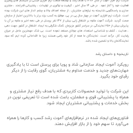
شرکت نرم افزار آموت از سال ۱۳۸۶ با هدف رشد و توسعه صنعت نرم افزاری مبتنی بر سیستم های رومیزی
فعالیت خود را آغاز نمود . در طی ۱۴ سال اخیر ، کیفیت و نوآوری در تولیدات ، پشتیبانی قدرتمند ، مشتری
مداری و پاسخگویی شایسته به نیازهای مشتریان ، از جمله اهداف والا و چشم انداز های این شرکت بوده
است. شرکت نرم افزاری آموت در چهار سال پی در پی، موفق به کسب برند برتر با بالاترین امتیاز از سازمان
صمت گردید. شرکت آموت علاوه بر اشتغال زایی بیش از ۱۴۷ نفر پرسنل در طی دهه اخیر و علاوه بر آن با
پذیرش بیش از ۲۵۰ نمایندگی در سراسر کشور عزیزمان ،کمک شگرفی به ایجاد اشتغال در کشور، جهت دهی
، هدایت ، کشف و شناسایی استعداد های جوانان مستعد نموده است. بی شک مهمترین عامل در میزان
رضایت کار، درآمد است. نمایندگان ما همه از کار خود راضی هستند زیرا ما اقداماتی کرده ایم که سود
نمایندگانمان بالا و تضمین شده باشد.
تاریخچه و داستان رشد
رویکرد آموت ایجاد سازمانی شاد و پویا برای پرسنل است تا با یادگیری
مهارت‌های جدید و خدمت مداوم به مشتریان، گوی رقابت را از دیگر
رقبای خود بگیرد.
این شرکت با تولید محصولات کاربردی که با هدف رفع نیاز مشتری و
همراه با پشتیبانی قوی و مطمئن، باعث شده است تا تعریفی نوین در
بخش خدمات و پشتیبانی مشتریان ایجاد شود.
فناوری‌های ایجاد شده در نرم‌افزارهای آموت رشد کسب و کارها را همراه
می‌آورد تا سهم خود را از بازار افزایش دهند.