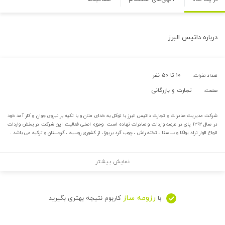
درباره
داتیس البرز
۱۰ تا ۵۰ نفر
تعداد نفرات:
تجارت و بازرگانی
صنعت:
شرکت مدیریت صادرات و تجارت داتیس البرز با توکل به خدای منان و با تکیه بر نیروی جوان و کار آمد خود
در سال ۱۳۹۲ پای در عرصه واردات و صادرات نهاده است وحوزه اصلی فعالیت این شرکت در بخش واردات
انواع الوار نراد یولکا و ساسنا ، تخته راش ، چوب گرد بریوزا، از کشوری روسیه ، گرجستان و ترکیه می باشد .
نمایش بیشتر
رزومه ساز
با
کاربوم نتیجه بهتری بگیرید