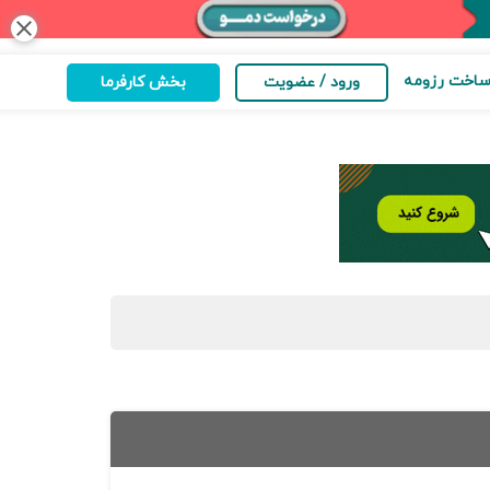
close
اخت رزومه
ورود / عضویت
بخش کارفرما