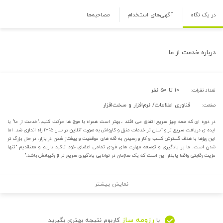
در یک نگاه
آگهی‌های استخدام
مصاحبه‌ها
درباره
خدمت از ما
۱۰ تا ۵۰ نفر
تعداد نفرات:
فناوری اطلاعات/ نرم‌افزار و سخت‌افزار
صنعت:
در دوره ای که همه چیز سریع اتفاق می افتد ، بهتر است همراه با موج ها حرکت کنیم."خدمت از ما" با
ایده ی دریافت سریع تر و آسان تر خدمات منزل و کارواش به صورت آنلاین در سال ۱۳۹۵ راه اندازی شد. اما
این روزها با هدف گسترش کسب و کار و رسیدن به قله های موفقیت و پیشتاز شدن در بازار، در حال بزرگ تر
شدن است. ما بر یادگیری و توسعه مهارت های فردی تمامی اعضای خود تاکید داریم و معتقدیم "تنها
مزیت رقابتی واقعا پایدار این است که یک سازمان در توانایی یادگیری سریع تر از رقیبانش باشد."
نمایش بیشتر
رزومه ساز
با
کاربوم نتیجه بهتری بگیرید