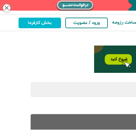
close
اخت رزومه
ورود / عضویت
بخش کارفرما