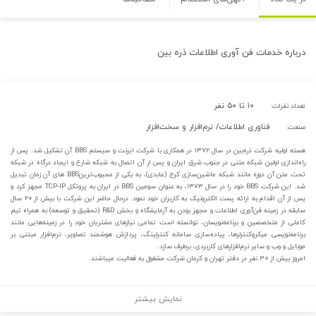
درباره
خدمات فن آوری اطلاعات ذره بین
۱۰ تا ۵۰ نفر
تعداد نفرات:
فناوری اطلاعات/ نرم‌افزار و سخت‌افزار
صنعت:
هسته اولیه شرکت ذره‌بین در سال ۱۳۷۲ در همکاری با شرکت ایرنت و سیستم BBS آن تشکیل شد. پس از
راه‌اندازی اولین شبکه متنی در جنوب شرق ایران و پس ار آن اتصال به شبکه شارع و ایجاد درگاه در شبکه
تحت متن آن دوره مانند شبکه ماشین‌سازی کرج (عابدی)، به یکی از محبوب‌ترینBBS های آن زمان تبدیل
شد. این شرکت BBS خود را در سال ۱۳۷۳، به عنوان سومین BBS در ایران به پروتکل TCP-IP مجهز کرد و
پس از آن اقدام به ارائه پست الکترونیک به کاربران خود نمود. درحال حاضر این شرکت با بیش از ۲۰ سال
سابقه در زمینه فن‌آوری اطلاعات و مجهز بودن به آزمایشگاه و بخش R&D (تحقیق و توسعه) به همراه تیم
کاملی از متخصصین و برنامه‌نویسان، توانسته است تمامی نیاز‌های مشتریان خود را در زمینه‌هایی مانند
برنامه‌نویسی میکرو‌کنترلرها، پیاده‌سازی سامانه کنترلینگ، پردازش هوشمند تصاویر، نرم‌افزار مبتنی بر
موبایل و وب و سایر نرم‌افزارهای کاربردی، برطرف سازد.
امروز بیش از ۳۰ نفر در دفتر تهران و کرمان شرکت مشغول به فعالیت میباشند.
نمایش بیشتر