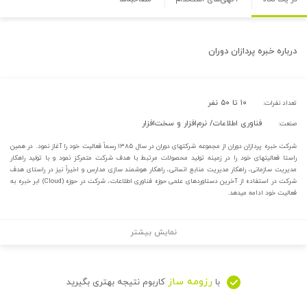
درباره
خبره پردازان دوران
۱۰ تا ۵۰ نفر
تعداد نفرات:
فناوری اطلاعات/ نرم‌افزار و سخت‌افزار
صنعت:
شرکت خبره پردازان دوران از مجموعه شرکت­های دوران در سال ۱۳۸۵ رسماً فعالیت خود را آغاز نمود. در همین
راستا فعالیت­های خود را در زمینه تولید محصولات مرتبط با هدف شرکت متمرکز نمود و با تولید راهکار
مدیریت سازمانی، راهکار مدیریت منابع انسانی، راهکار هوشمند سازی مدارس و اخیراً نیز در راستای هدف
شرکت در استفاده از آخرین دستاوردهای علمی حوزه فناوری اطلاعات، شرکت در حوزه (Cloud) ابر خبره به
فعالیت خود ادامه می­دهد.
نمایش بیشتر
رزومه ساز
با
کاربوم نتیجه بهتری بگیرید