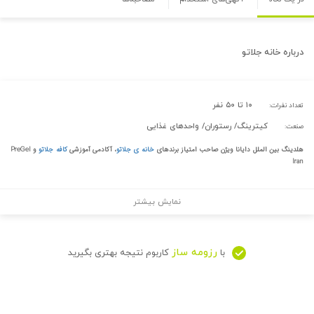
درباره
خانه جلاتو
۱۰ تا ۵۰ نفر
تعداد نفرات:
کیترینگ/ رستوران/ واحدهای غذایی
صنعت:
هلدینگ بین الملل دایانا ویژن صاحب امتیاز برندهای
خانه ی جلاتو
، آکادمی آموزشی
کافه جلاتو
و
PreGel
Iran
نمایش بیشتر
رزومه ساز
با
کاربوم نتیجه بهتری بگیرید