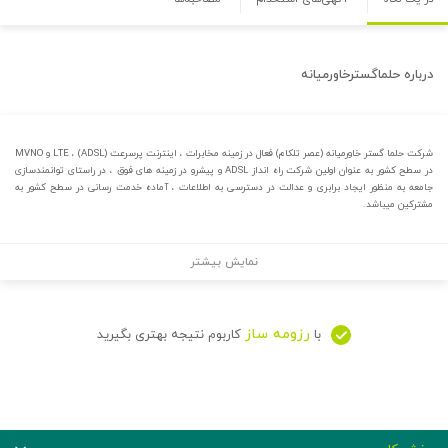
درباره
حلماگسترخاورمیانه
شرکت حلما گستر خاورمیانه (عصر تلکام) فعال در زمینه مخابرات ، اینترنت پرسرعت (ADSL) ، LTE و MVNO
در سطح کشور به عنوان اولین شرکت راه انداز ADSL و پیشرو در زمینه های فوق ، در راستای توانمندسازی
جامعه به منظور ایجاد برابری و عدالت در دسترسی به اطلاعات ، آماده خدمت رسانی در سطح کشور به
مشترکین میباشد.
نمایش بیشتر
رزومه ساز
با
کاربوم نتیجه بهتری بگیرید