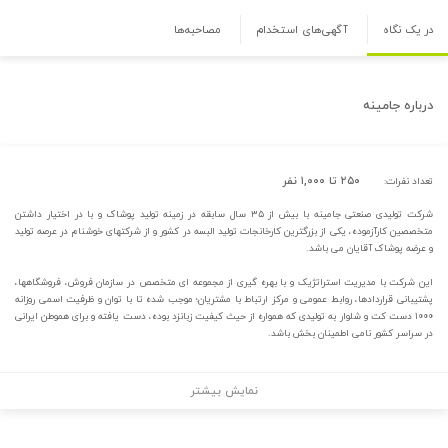
در یک نگاه
آگهی‌های استخدام
مصاحبه‌ها
درباره
جامینه
۲۵۰ تا ۱,۰۰۰ نفر
تعداد نفرات:
شرکت تولیدی صنعتی جامینه با بیش از ۳۵ سال سابقه در زمینه تولید پوشاک و با در اختیار داشتن
متخصصین کارآزموده، یکی از بزرگترین کارخانجات تولید البسه در کشور و از شرکتهای خوشنام در عرصه تولید
و عرضه پوشاک آقایان می باشد.
این شرکت با مدیریت استراتژیک و با بهره گیری از مجموعه ای متخصص در سازمان فروش، فروشگاهها،
پشتیبانی قراردادها، روابط عمومی و مرکز ارتباط با مشتریان؛ موجب شده تا با توان و ظرفیت اسمی روزانه
۱۰۰۰ دست کت و شلوار به تولیدی که همواره از حیث کیفیت زبانزد بوده، دست یافته و برای هموطن ایرانی
در سراسر کشور نامی اطمینان بخش باشد.
نمایش بیشتر