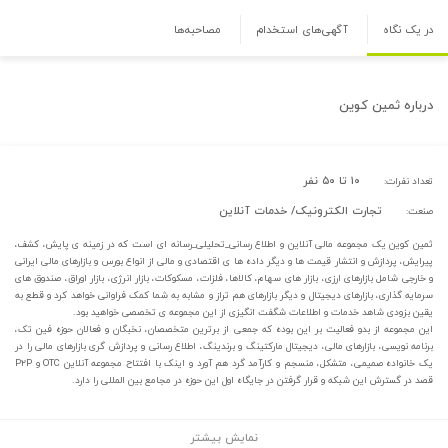
در یک نگاه
آگهی‌های استخدام
مصاحبه‌ها
درباره
ثمین کوین
۱۰ تا ۵۰ نفر
تعداد نفرات:
تجارت الکترونیک/ خدمات آنلاین
صنعت:
ثمین کوین یک مجموعه مالی آنلاین و اطلاع رسانی_تحلیلی_رسانه ای است که در زمینه ی پایش، کشف،
پیرایش، پردازش و انتشار قیمت ها و دیگر داده ها ی اقتصادی و مالی از انواع بورس و بازارهای مالی ایرانی
و خارجی شامل بازارهای ارزی، بازار های سهام، کالاها، فلزات، مسکوکات، بازار انرژی، بازار اوراق، صندوق های
سرمایه گذاری، بازارهای دیجیتال و دیگر بازارهای هم تراز و مشابه به شما کمک فراوانی خواهد کرد و قطع به
یقین بزودی شاهد خدمات و اطلاعات شگفت انگیزی از این مجموعه ی تخصصی خواهید بود.
این مجموعه از بدو فعالیت بر این بوده که جمعی از برترین متخصصان، نخبگان و فعالان حوزه فین تک،
برنامه نویسی، بازارهای مالی، دیجیتال مارکتینگ و برندینگ، اطلاع رسانی و پردازش گری بازارهای مالی را در
یک خانواده صمیمی، متشکل، منسجم و کارآمد گرد هم آورد و اینک با افتتاح مجموعه آنلاین OTC و P۲P
قصد در گسترش این شبکه و قرار گرفتن در جایگاه اول این حوزه در مجامع بین المللی را دارد.
نمایش بیشتر