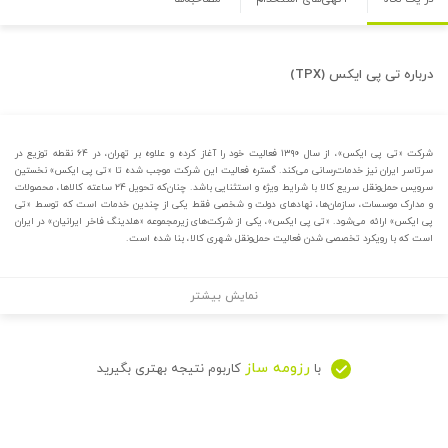
درباره
تی پی ایکس (TPX)
شرکت «تی پی ایکس»، از سال ۱۳۹۰ فعالیت خود را آغاز کرده و علاوه بر تهران، در ۶۴ نقطه توزیع در
سرتاسر ایران نیز خدمات‌رسانی می‌کند. گستره فعالیت این شرکت موجب شده تا «تی پی ایکس» نخستین
سرویس حمل‌ونقل سریع کالا با شرایط ویژه و استثنایی باشد. چنان‌که تحویل ۲۴ ساعته کالاها، محصولات
و مدارک موسسات، سازمان‌ها، نهادهای دولت و شخصی فقط یکی از چندین خدمات است که توسط «تی
پی ایکس» ارائه می‌شود. «تی پی ایکس»، یکی از شرکت‌های زیرمجموعه «هلدینگ فاخر ایرانیان» در ایران
است که با رویکرد تخصصی شدن فعالیت حمل‌ونقل شهری کالا، بنا شده است.
نمایش بیشتر
رزومه ساز
با
کاربوم نتیجه بهتری بگیرید