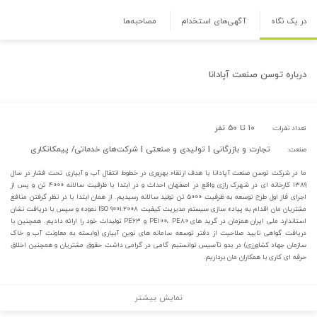
در یک نگاه
آگهی‌های استخدام
مصاحبه‌ها
درباره
توسن صنعت آپادانا
۱۰ تا ۵۰ نفر
تعداد نفرات:
تجارت و بازرگانی | تولیدی و صنعتی | شرکت‌های خدماتی/ پیمکانکاری
صنعت:
ما در شرکت توسن صنعت آپادانا با هدف ارتقاء بهروری در خطوط انتقال آب و آبیاری تحت فشار در سال
۱۳۸۹ کارخانه ای در شهرک رازی واقع در اصفهان احداث و در ابتدا با ظرفیت سالانه ۴۰۰۰ تن و پس از
اجرای فاز اول طرح توسعه به ظرفیت ۵۰۰۰ تن تولید سالانه رسیدیم. از همان ابتدا با در نظر گرفتن منافع
مشتریان مان اقدام به پیاده سازی سیستم مدیریت کیفیت ISO ۹۰۰۱:۲۰۰۸ نموده و سپس با دریافت نشان
استاندارد ملی ایران همزمان در گرید های PE۱۰۰، PE۸۰ و PE۶۳ تولیدات خود را ارائه دادیم. همچنین با
دریافت گواهی تایید صلاحیت از دفتر توسعه سامانه های نوین آبیاری (وابسته به معاونت آب و خاک
سازمان جهاد کشاورزی) در بدو تآسیس توانستیم گامی در گرامی داشت حقوق مشتریان و همچنین اخلاق
حرفه ای کاری با همکاران مان برداریم.
نمایش بیشتر