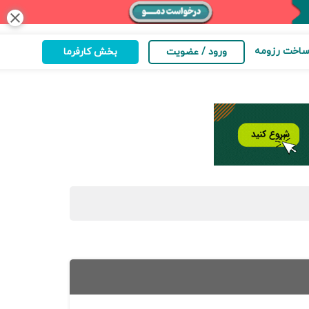
close
اخت رزومه
ورود / عضویت
بخش کارفرما