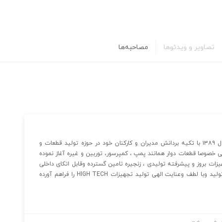
تصاویر و ویدئوها
مصاحبه‌ها
شرکت دانش بنیان توسعه ماشین ایرسا فعالیت خود را از سال ۱۳۸۹ با تکیه بردانش مدیران و کارکنان خود در حوزه تولید قطعات و
ز و پتروشیمی خصوصا قطعات دوار همانند پمپ ، کمپرسور، توربین و غیره آغاز نموده
یزات بروز و پیشرفته تولیدی ، زنجیره تامین گسترده وقابل اتکای داخلی
وخارجی وبا استفاده ازآخرین دستاوردهای تکنولوژیک درعرصه تولید وبا لطف وعنایت الهی تولید تجهیزات HIGH TECH را فراهم آورده