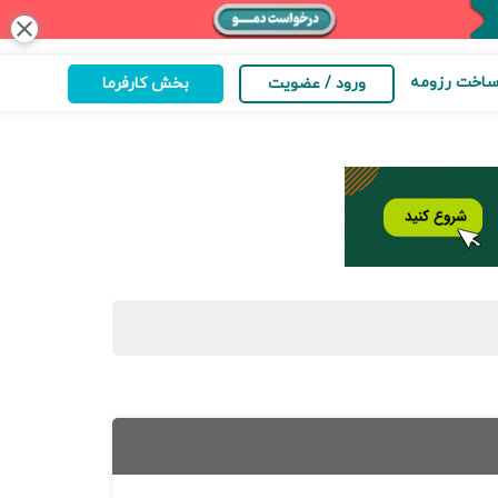
close
اخت رزومه
ورود / عضویت
بخش کارفرما