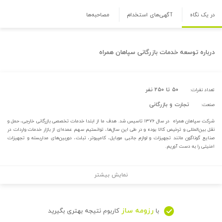
در یک نگاه
آگهی‌های استخدام
مصاحبه‌ها
درباره
توسعه خدمات بازرگانی سپاهان همراه
۵۰ تا ۲۵۰ نفر
تعداد نفرات:
تجارت و بازرگانی
صنعت:
شرکت سپاهان همراه در سال ۱۳۷۶ تاسیس شد. هدف ما از ابتدا خدمات تخصصی بازرگانی خارجی، حمل و
نقل بین‌المللی و ترخیص کالا بوده و در طی این سال­‌ها، توانستیم سهم عمده­‌ای از بازار خدمات واردات در
صنایع گوناگون مانند تجهیزات و لوازم جانبی موبایل، کامپیوتر، تبلت، دوربین­‌های مداربسته و تجهیزات
امنیتی را به دست آوریم.
نمایش بیشتر
رزومه ساز
با
کاربوم نتیجه بهتری بگیرید