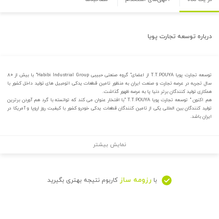
درباره
توسعه تجارت پویا
توسعه تجارت پویا T.T.POUYA از اعضای" گروه صنعتی حبیبی Habibi Industrial Group" با بیش از ۸۰
سال تجربه در عرصه تجارت و صنعت ایران به منظور تامین قطعات یدکی اتومبیل های تولید داخل کشور با
همکاری تولید کنندگان برتر دنیا پا به عرصه ظهور گذاشت.
هم اکنون " توسعه تجارت پویا T.T.POUYA "با افتخار عنوان می کند که توانسته با گرد هم آوردن برترین
تولید کنندگان بین المللی یکی از تامین کنندگان قطعات یدکی خودرو کشور با کیفیت روز اروپا و آمریکا در
ایران باشد.
نمایش بیشتر
رزومه ساز
با
کاربوم نتیجه بهتری بگیرید