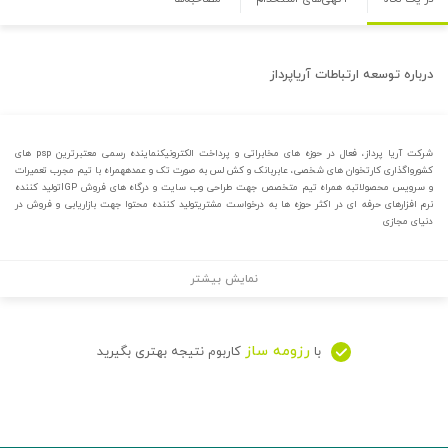
درباره
توسعه ارتباطات آریاپرداز
شرکت آریا پرداز، فعال در حوزه های مخابراتی و پرداخت الکترونیکنماینده رسمی معتبرترین psp های
کشورواگذاری کارتخوان های شخصی، عابربانک و کش لس به صورت تک و عمدههمراه با تیم مجرب تعمیرات
و سرویس محصولاتبه همراه تیم متخصص جهت طراحی وب سایت و درگاه های فروش IGPتولید کننده
نرم افزارهای حرفه ای در اکثر حوزه ها به درخواست مشتریتولید کننده محتوا جهت بازاریابی و فروش در
دنیای مجازی
نمایش بیشتر
رزومه ساز
با
کاربوم نتیجه بهتری بگیرید