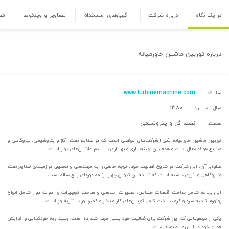
در یک نگاه
درباره شرکت
آگهی‌های استخدام
تصاویر و ویدئوها
مص
درباره
توربین ماشین خاورمیانه
www.turbinemachine.com
سایت:
۱۳۸۰
سال تاسیس:
نفت، گاز و پتروشیمی
صنعت:
توربین ماشین خاورمیانه یکی ازشرکت‌های موفقی است که در صنایع نفت، گاز و پتروشیمی، نیروگاهی و
صنایع فولاد فعال است و هدف آن بهینه‌سازی و بهسازی سیستم‌ ماشین‌های دوار است.
علاوه‌بر آن، این شرکت در شروع فعالیت خود، توجه خاصی را به مهندسی و تحقیق در زمینه‌ی صنایع نفت
ونیروگاهی و انرژی داشته است که نتیجه آن تدوین چهار برنامه دوره‌ای پنج ساله است.
این برنامه شامل ساخت قطعات حساس، تعمیرات اساسی و ساخت تجهیزات و ادوات دوار شامل انواع
روتورها ناحیه سرد و گرم، ساخت کامل توربین‌های گاز و بخار و کمپرسور سانتریفیوژ است.
یکی از موضوعاتی که این شرکت برای فعالیت خود بسیار مهم شمارده است، رسیدن به خودکفایی و افزایش
قدرت خود در این زمینه بوده است.