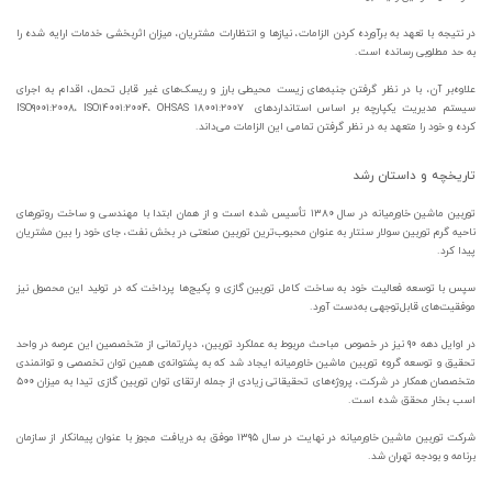
در نتیجه با تعهد به برآورده کردن الزامات، نیازها و انتظارات مشتریان، میزان اثربخشی خدمات ارایه شده را
به حد مطلوبی رسانده است.
علاوه‌بر آن، با در نظر گرفتن جنبه‌های زیست محیطی بارز و ریسک‌های غیر قابل تحمل، اقدام به اجرای
سیستم مدیریت یکپارچه بر اساس استانداردهای ISO۹۰۰۱:۲۰۰۸، ISO۱۴۰۰۱:۲۰۰۴، OHSAS ۱۸۰۰۱:۲۰۰۷
کرده و خود را متعهد به در نظر گرفتن تمامی این الزامات می‌داند.
تاریخچه و داستان رشد
توربین ماشین خاورمیانه در سال ۱۳۸۰ تأسیس شده است و از همان ‌ابتدا با مهندسی و ساخت روتورهای
ناحیه گرم توربین سولار سنتار به عنوان محبوب‌ترین توربین صنعتی در بخش نفت، جای خود را بین مشتریان
پیدا کرد.
سپس با توسعه فعالیت خود به ساخت کامل توربین گازی و پکیج‌ها پرداخت که در تولید این محصول نیز
موفقیت‌های قابل‌توجهی به‌دست آورد.
در اوایل دهه ۹۰ نیز در خصوص مباحث مربوط به عملکرد توربین، دپارتمانی از متخصصین این عرصه در واحد
تحقیق و توسعه گروه توربین ماشین خاورمیانه ایجاد شد که به پشتوانه‌‌ی همین توان تخصصی و توانمندی
متخصصان همکار در شرکت، پروژه‌های تحقیقاتی زیادی از جمله ارتقای توان توربین گازی تیدا به میزان ۵۰۰
اسب بخار محقق شده است.
شرکت توربین ماشین خاورمیانه در نهایت در سال ۱۳۹۵ موفق به دریافت مجوز با عنوان پیمانکار از سازمان
برنامه و بودجه تهران شد.