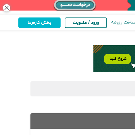
close
اخت رزومه
ورود / عضویت
بخش کارفرما