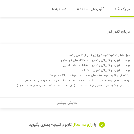
در یک نگاه
آگهی‌های استخدام
مصاحبه‌ها
درباره
تندر نور
حوزه فعالیت شرکت به شرح زیر قابل ارائه می باشد:
واردات، توزیع، پشتیبانی و تعمیرات دستگاه های کارت خوان
واردات، توزیع، پشتیبانی و تعمیرات قطعات سخت افزاری
واردات، توزیع، پشتیبانی تجهیزات شبکه
پشتیبانی و نگهداری سیستم های سخت افزاری شعب بانک های معتبر
ارائه پشتیبانی وخدمات پس از فروش متناسب با نیاز مشتریان و استاندارد های بین المللی
پشتیبانی و نگهداری تخصصی مراکز دیتا سنتر (برق- تاسیسات- شبکه- دوربین های مداربسته و..)
نمایش بیشتر
رزومه ساز
با
کاربوم نتیجه بهتری بگیرید